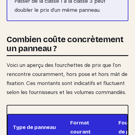
Passer de la classe 1 à la classe 3 peut
doubler le prix d'un même panneau.
Combien coûte concrètement
un panneau ?
Voici un aperçu des fourchettes de prix que l'on
rencontre couramment, hors pose et hors mât de
fixation. Ces montants sont indicatifs et fluctuent
selon les fournisseurs et les volumes commandés.
Format
Fourc
Type de panneau
courant
de pri