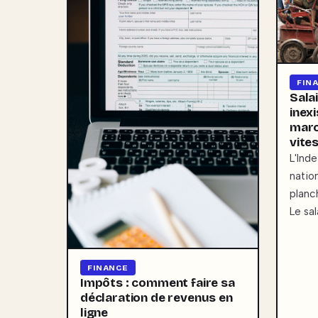
FIN
Sala
inex
marc
vite
L'Ind
natio
planc
Le sa
FINANCE
Impôts : comment faire sa
déclaration de revenus en
ligne