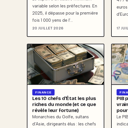
477 e
variable selon les préfectures. En
euros
2025, il dépasse pour la première
d'Eur
fois 1 000 yens de l'…
20 JUILLET 2026
17 JU
FINANCE
FIN
Les 10 chefs d'État les plus
PIB p
riches du monde (et ce que
vrai
révèle leur fortune)
pour
Monarchies du Golfe, sultans
Le PIB
d'Asie, dirigeants élus : les chefs
indic