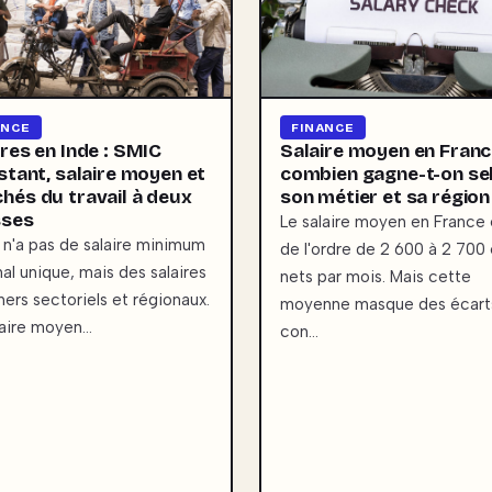
ANCE
FINANCE
ires en Inde : SMIC
Salaire moyen en Franc
istant, salaire moyen et
combien gagne-t-on se
hés du travail à deux
son métier et sa région
sses
Le salaire moyen en France 
e n'a pas de salaire minimum
de l'ordre de 2 600 à 2 700
nal unique, mais des salaires
nets par mois. Mais cette
hers sectoriels et régionaux.
moyenne masque des écart
laire moyen…
con…