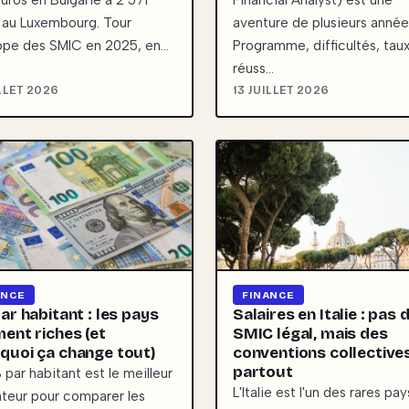
uros en Bulgarie à 2 571
Financial Analyst) est une
 au Luxembourg. Tour
aventure de plusieurs année
ope des SMIC en 2025, en…
Programme, difficultés, tau
réuss…
ILLET 2026
13 JUILLET 2026
ANCE
FINANCE
ar habitant : les pays
Salaires en Italie : pas 
ment riches (et
SMIC légal, mais des
quoi ça change tout)
conventions collective
partout
 par habitant est le meilleur
L'Italie est l'un des rares pa
ateur pour comparer les