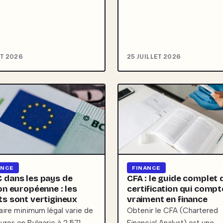
T 2026
25 JUILLET 2026
ANCE
FINANCE
 dans les pays de
CFA : le guide complet 
ion européenne : les
certification qui compt
ts sont vertigineux
vraiment en finance
laire minimum légal varie de
Obtenir le CFA (Chartered