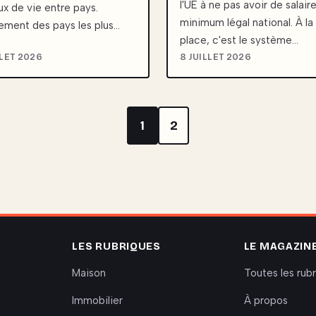
l'UE à ne pas avoir de salair
ux de vie entre pays.
minimum légal national. À la
ement des pays les plus…
place, c'est le système…
LLET 2026
8 JUILLET 2026
1
2
LES RUBRIQUES
LE MAGAZIN
Maison
Toutes les rub
Immobilier
À propos