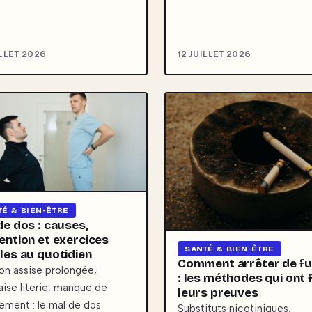
ILLET 2026
12 JUILLET 2026
TÉ & BIEN-ÊTRE
de dos : causes,
ention et exercices
SANTÉ & BIEN-ÊTRE
les au quotidien
Comment arrêter de f
ion assise prolongée,
: les méthodes qui ont f
ise literie, manque de
leurs preuves
ment : le mal de dos
Substituts nicotiniques,