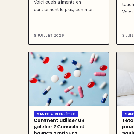
Voici quels aliments en
touch
contiennent le plus, commen…
Voici
8 JUILLET 2026
8 JUI
SAN
SANTÉ & BIEN-ÊTRE
Této
Comment utiliser un
pour
gélulier ? Conseils et
soul
bonnes pratiques