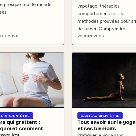
e presque tout le monde.
vapotage, thérapies
 ses…
comportementales : les
méthodes prouvées pour ar
de fumer. Comprendre…
LLET 2026
22 JUIN 2026
TÉ & BIEN-ÊTRE
SANTÉ & BIEN-ÊTRE
ns qui grattent :
Tout savoir sur le yoga
quoi et comment
et ses bienfaits
ager les
Pratiquer le yoga sans