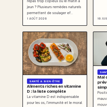
repas trop copieux ou le matin à
jeun ? Plusieurs remèdes naturels
permettent de soulager ef…
1 AOÛT 2026
16 JU
SAN
Mal 
SANTÉ & BIEN-ÊTRE
prév
Aliments riches en vitamine
simp
D : la liste complète
Posit
La vitamine D est indispensable
mauva
pour les os, l'immunité et le moral.
mouve