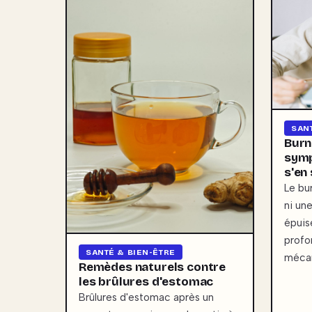
SAN
Burn-
sym
s'en 
Le bu
ni un
épuis
profo
SANTÉ & BIEN-ÊTRE
méca
Remèdes naturels contre
les brûlures d'estomac
Brûlures d'estomac après un