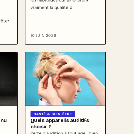
les habitudes qui ameliorent
vraiment la qualite d…
rêter
10 JUIN 2026
SANTÉ & BIEN-ÊTRE
 nu
Quels appareils auditifs
choisir ?
Perte d'audition à tout âge : bien