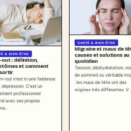
SANTÉ & BIEN-ÊTRE
Migraine et maux de têt
TÉ & BIEN-ÊTRE
causes et solutions au
out : définition,
quotidien
ptômes et comment
Tension, déshydratation, m
sortir
de sommeil ou véritable mi
rn-out n'est ni une faiblesse
: les maux de tête ont des
e dépression. C'est un
origines très différentes. V…
ement professionnel
nd avec ses propres
nis…