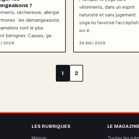
ngeaisons ?
vêtements, dans un esprit
ements, sécheresse, allergie
naturiste et sans jugement : 
rmones : les démangeaisons
yoga nu favorise l'acceptat
amelons sont le plus
soi e…
nt bénignes. Causes, ge…
I 2026
24 MAI 2026
1
2
LES RUBRIQUES
LE MAGAZIN
Maison
Toutes les rub