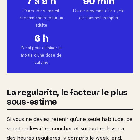
7 a 9 h
90 min
Duree de sommeil
Duree moyenne d'un cycle
recommandee pour un
de sommeil complet
adulte
6 h
Delai pour eliminer la
moitie d'une dose de
cafeine
La regularite, le facteur le plus
sous-estime
Si vous ne deviez retenir qu'une seule habitude, ce
serait celle-ci : se coucher et surtout se lever a
des heures regulieres, y compris le week-end.