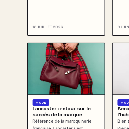
18 JUILLET 2026
9 JUI
MODE
MOD
Lancaster : retour sur le
Seni
succès de la marque
l'ha
Référence de la maroquinerie
Bien s
française, Lancaster s'est
Pièce