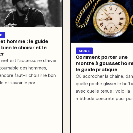
E
et homme : le guide
bien le choisir et le
MODE
er
Comment porter une
nnet est l'accessoire d'hiver
montre à gousset hom
tournable des hommes,
le guide pratique
encore faut-il choisir le bon
Où accrocher la chaîne, dan
e et savoir le por…
quelle poche glisser le boîti
avec quelle tenue : voici la
méthode concrète pour por