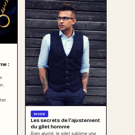
me :
s
er,
ter…
MODE
Les secrets de l'ajustement
du gilet homme
Bien ajusté, le gilet sublime une