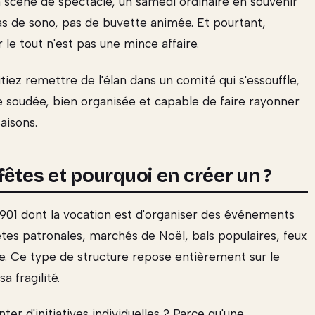
 scène de spectacle, un samedi ordinaire en souvenir
as de sono, pas de buvette animée. Et pourtant,
le tout n'est pas une mince affaire.
iez remettre de l'élan dans un comité qui s'essouffle,
e soudée, bien organisée et capable de faire rayonner
aisons.
fêtes et pourquoi en créer un ?
 1901 dont la vocation est d'organiser des événements
fêtes patronales, marchés de Noël, bals populaires, feux
te. Ce type de structure repose entièrement sur le
a fragilité.
er d'initiatives individuelles ? Parce qu'une