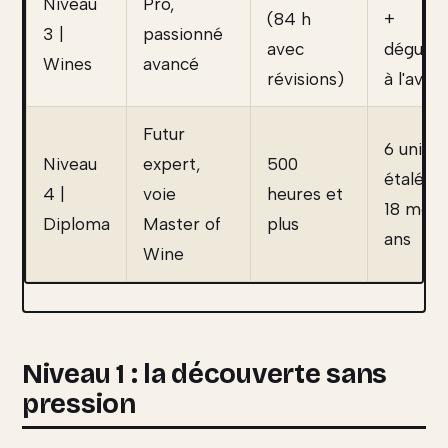
Niveau
Pro,
(84 h
+
3 |
passionné
avec
dégusta
Wines
avancé
révisions)
à l'aveu
Futur
6 unités
Niveau
expert,
500
étalées 
4 |
voie
heures et
18 mois
Diploma
Master of
plus
ans
Wine
Niveau 1 : la découverte sans
pression