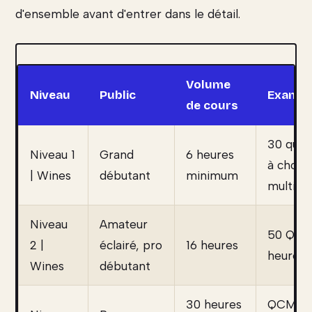
d'ensemble avant d'entrer dans le détail.
Volume
Niveau
Public
Exame
de cours
30 ques
Niveau 1
Grand
6 heures
à choix
| Wines
débutant
minimum
multipl
Niveau
Amateur
50 QCM
2 |
éclairé, pro
16 heures
heure
Wines
débutant
30 heures
QCM + é