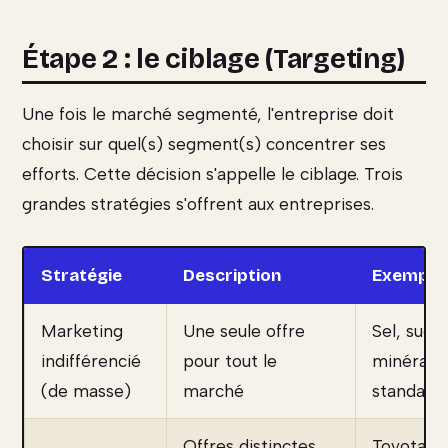
Étape 2 : le ciblage (Targeting)
Une fois le marché segmenté, l'entreprise doit
choisir sur quel(s) segment(s) concentrer ses
efforts. Cette décision s'appelle le ciblage. Trois
grandes stratégies s'offrent aux entreprises.
Stratégie
Description
Exemple
Marketing
Une seule offre
Sel, sucre
indifférencié
pour tout le
minérale
(de masse)
marché
standard
Offres distinctes
Toyota (Ya