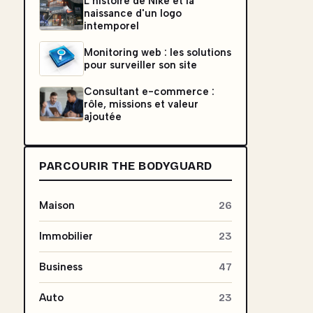
L'histoire de Nike et la
naissance d'un logo
intemporel
Monitoring web : les solutions
pour surveiller son site
Consultant e-commerce :
rôle, missions et valeur
ajoutée
PARCOURIR THE BODYGUARD
Maison
26
Immobilier
23
Business
47
Auto
23