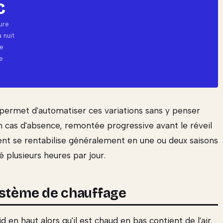
C
ure
a nuit
e
e
rmet d'automatiser ces variations sans y penser
en cas d'absence, remontée progressive avant le réveil
ent se rentabilise généralement en une ou deux saisons
 plusieurs heures par jour.
ystème de chauffage
id en haut alors qu'il est chaud en bas contient de l'air.