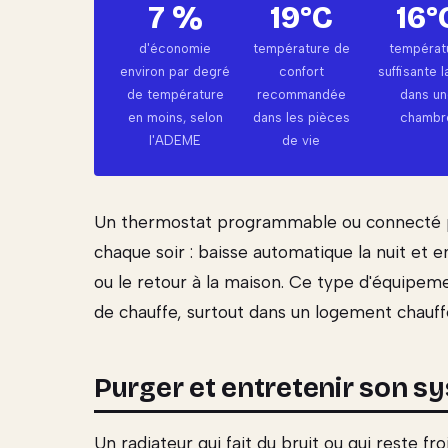
7 %
19°C
16°
d'économie
température de
températ
environ par degré
confort
suffisante l
de température
recommandée
dans un
en moins, selon
dans les pièces
chambr
l'ADEME
de vie
Un thermostat programmable ou connecté pe
chaque soir : baisse automatique la nuit et 
ou le retour à la maison. Ce type d'équipem
de chauffe, surtout dans un logement chauffé
Purger et entretenir son s
Un radiateur qui fait du bruit ou qui reste fro