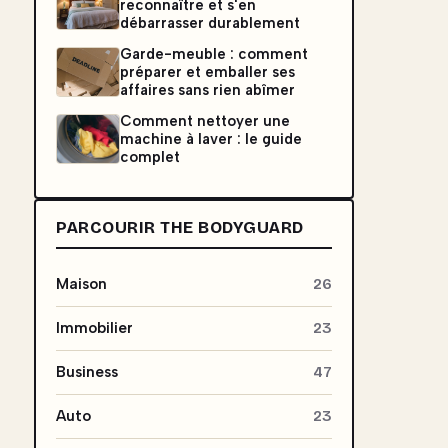
reconnaître et s'en
débarrasser durablement
Garde-meuble : comment
préparer et emballer ses
affaires sans rien abîmer
Comment nettoyer une
machine à laver : le guide
complet
PARCOURIR THE BODYGUARD
Maison
26
Immobilier
23
Business
47
Auto
23