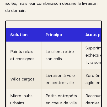
isolée, mais leur combinaison dessine la livraison
de demain.
Solution
Principe
Atout prin
Supprime l
Points relais
Le client retire
échecs de
et consignes
son colis
livraison
Livraison à vélo
Zéro émiss
Vélos cargos
en centre-ville
agile en vil
Micro-hubs
Petits entrepôts
Raccourcit 
urbains
en coeur de ville
dernier tra