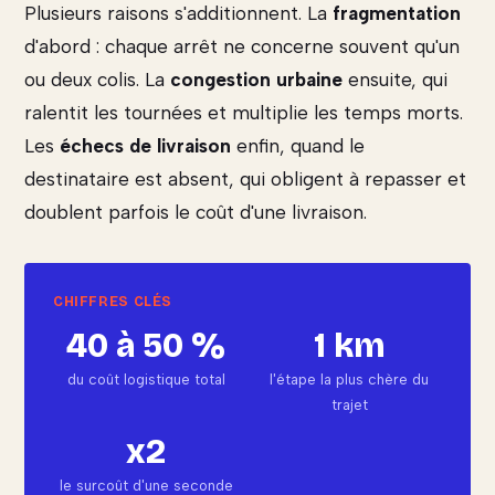
Plusieurs raisons s'additionnent. La
fragmentation
d'abord : chaque arrêt ne concerne souvent qu'un
ou deux colis. La
congestion urbaine
ensuite, qui
ralentit les tournées et multiplie les temps morts.
Les
échecs de livraison
enfin, quand le
destinataire est absent, qui obligent à repasser et
doublent parfois le coût d'une livraison.
40 à 50 %
1 km
du coût logistique total
l'étape la plus chère du
trajet
x2
le surcoût d'une seconde