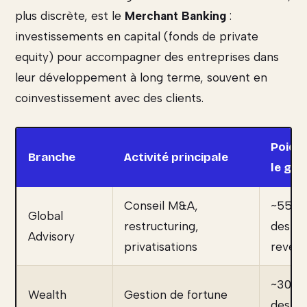
plus discrète, est le
Merchant Banking
:
investissements en capital (fonds de private
equity) pour accompagner des entreprises dans
leur développement à long terme, souvent en
coinvestissement avec des clients.
Poids
Branche
Activité principale
le gr
Conseil M&A,
~55-6
Global
restructuring,
des
Advisory
privatisations
reven
~30-3
Wealth
Gestion de fortune
des