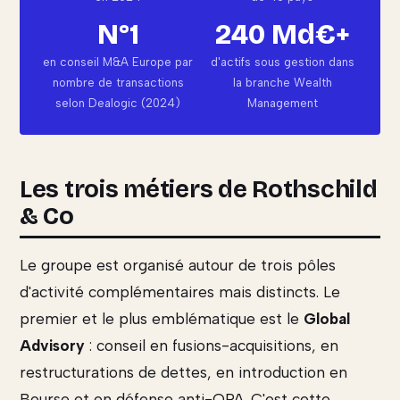
N°1
240 Md€+
en conseil M&A Europe par
d'actifs sous gestion dans
nombre de transactions
la branche Wealth
selon Dealogic (2024)
Management
Les trois métiers de Rothschild
& Co
Le groupe est organisé autour de trois pôles
d'activité complémentaires mais distincts. Le
premier et le plus emblématique est le
Global
Advisory
: conseil en fusions-acquisitions, en
restructurations de dettes, en introduction en
Bourse et en défense anti-OPA. C'est cette