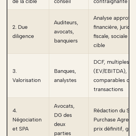
de la cible
conseil
contraignante
Analyse approfon
Auditeurs,
2. Due
financière, juridiq
avocats,
diligence
fiscale, sociale de
banquiers
cible
DCF, multiples
3.
Banques,
(EV/EBITDA),
Valorisation
analystes
comparables de
transactions
Avocats,
4.
Rédaction du Sha
DG des
Négociation
Purchase Agreem
deux
et SPA
prix définitif, gar
parties