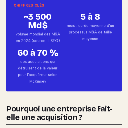
~3 500
5 à 8
Md$
mois : durée moyenne d'un
processus M&A de taille
volume mondial des M&A
moyenne
en 2024 (source : LSEG)
60 à 70 %
des acquisitions qui
détruisent de la valeur
pour l'acquéreur selon
McKinsey
Pourquoi une entreprise fait-
elle une acquisition ?