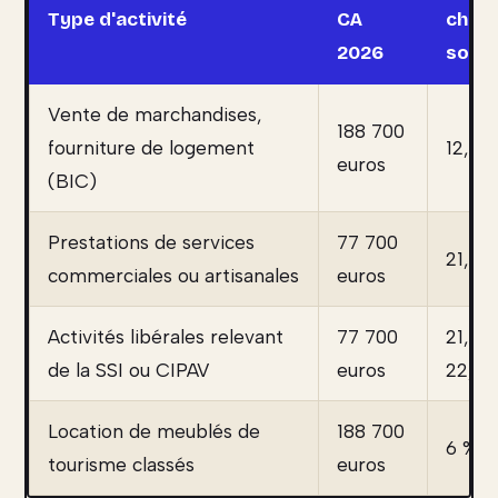
Type d'activité
CA
char
2026
socia
Vente de marchandises,
188 700
fourniture de logement
12,3 
euros
(BIC)
Prestations de services
77 700
21,2 
commerciales ou artisanales
euros
Activités libérales relevant
77 700
21,1 %
de la SSI ou CIPAV
euros
22,2 
Location de meublés de
188 700
6 %
tourisme classés
euros