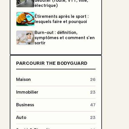
débuter (route, VTT, ville,
électrique)
Étirements après le sport :
lesquels faire et pourquoi
Burn-out : définition,
symptômes et comment s'en
sortir
PARCOURIR THE BODYGUARD
Maison
26
Immobilier
23
Business
47
Auto
23