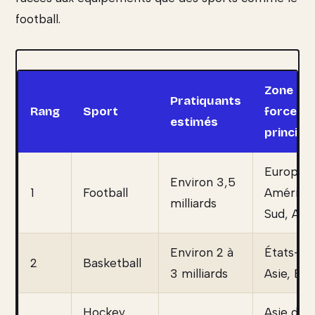
football.
Zone de
Pratiquants
Rang
Sport
force
estimés
principa
Europe,
Environ 3,5
1
Football
Amériqu
milliards
Sud, Afri
Environ 2 à
États-Un
2
Basketball
3 milliards
Asie, Eu
Hockey
Asie du S