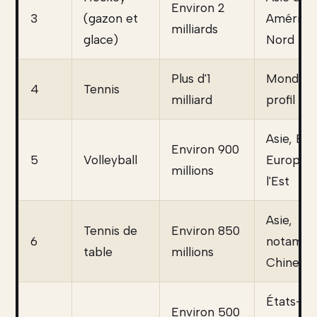
Environ 2
3
(gazon et
Amériqu
milliards
glace)
Nord
Plus d'1
Mondial,
4
Tennis
milliard
profil ur
Asie, Brés
Environ 900
5
Volleyball
Europe 
millions
l'Est
Asie,
Tennis de
Environ 850
6
notamm
table
millions
Chine
États-Un
Environ 500