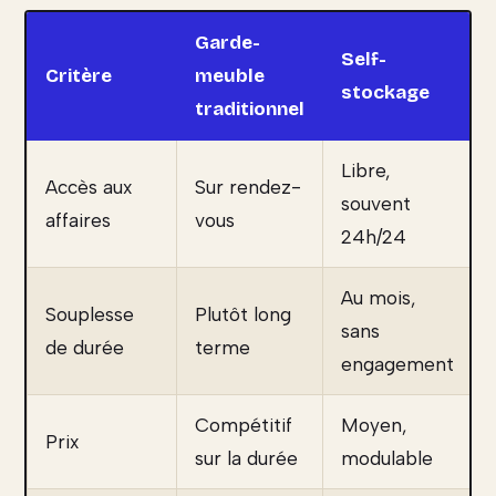
Garde-
Self-
Critère
meuble
stockage
traditionnel
Libre,
Accès aux
Sur rendez-
souvent
affaires
vous
24h/24
Au mois,
Souplesse
Plutôt long
sans
de durée
terme
engagement
Compétitif
Moyen,
Prix
sur la durée
modulable