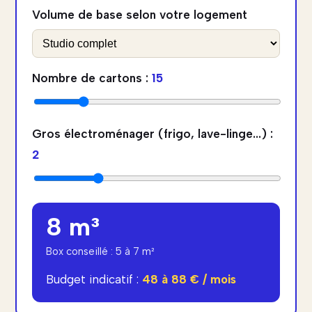
Volume de base selon votre logement
Nombre de cartons :
15
Gros électroménager (frigo, lave-linge...) :
2
8
m³
Box conseillé :
5 à 7 m²
Budget indicatif :
48 à 88 €
/ mois