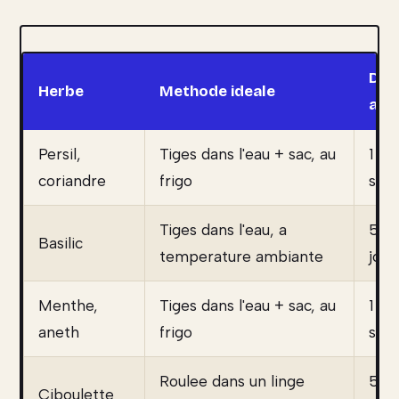
Dur
Herbe
Methode ideale
au f
Persil,
Tiges dans l'eau + sac, au
1 a 
coriandre
frigo
sem
Tiges dans l'eau, a
5 a 
Basilic
temperature ambiante
jour
Menthe,
Tiges dans l'eau + sac, au
1
aneth
frigo
sem
Roulee dans un linge
5 a 
Ciboulette