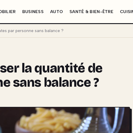
BILIER
BUSINESS
AUTO
SANTÉ & BIEN-ÊTRE
CUISI
tes par personne sans balance ?
er la quantité de
ne sans balance ?